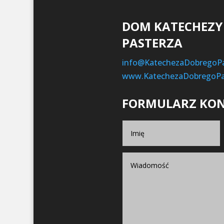
DOM KATECHEZY
PASTERZA
info@KatechezaDobregoPa
www.KatechezaDobregoPas
FORMULARZ KO