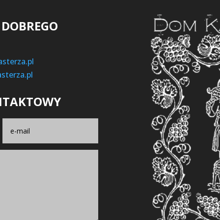
 DOBREGO
sterza.pl
terza.pl
NTAKTOWY