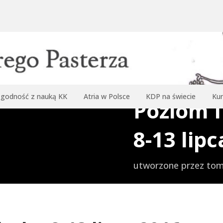
godność z nauką KK
Atria w Polsce
KDP na świecie
Kur
Poziom I
8-13 lip
utworzone przez
tom