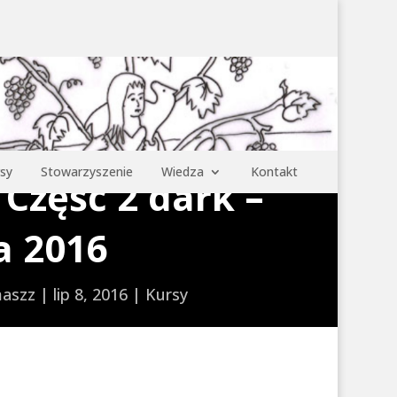
sy
Stowarzyszenie
Wiedza
Kontakt
 Część 2 dark –
ca 2016
aszz
|
lip 8, 2016
|
Kursy